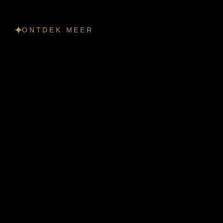
ONTDEK MEER